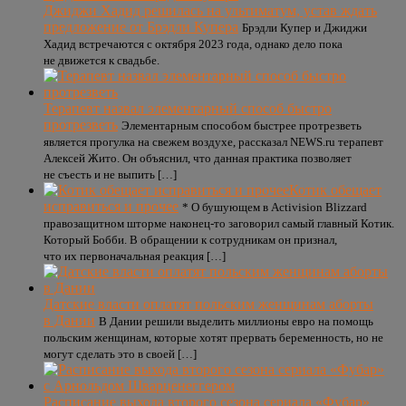
Джиджи Хадид решилась на ультиматум, устав ждать
предложение от Брэдли Купера
Брэдли Купер и Джиджи
Хадид встречаются с октября 2023 года, однако дело пока
не движется к свадьбе.
Терапевт назвал элементарный способ быстро
протрезветь
Элементарным способом быстрее протрезветь
является прогулка на свежем воздухе, рассказал NEWS.ru терапевт
Алексей Жито. Он объяснил, что данная практика позволяет
не съесть и не выпить […]
Котик обещает
исправиться и прочее
* О бушующем в Activision Blizzard
правозащитном шторме наконец-то заговорил самый главный Котик.
Который Бобби. В обращении к сотрудникам он признал,
что их первоначальная реакция […]
Датские власти оплатят польским женщинам аборты
в Дании
В Дании решили выделить миллионы евро на помощь
польским женщинам, которые хотят прервать беременность, но не
могут сделать это в своей […]
Расписание выхода второго сезона сериала «Фубар»