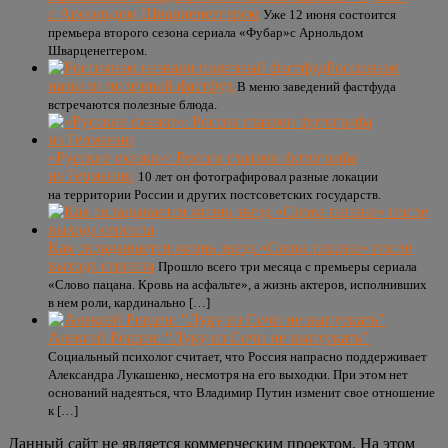
с Арнольдом Шварценеггером
Уже 12 июня состоится
премьера второго сезона сериала «Фубар»с Арнольдом
Шварценеггером.
Россиянам
назвали полезный фастфуд
В меню заведений фастфуда
встречаются полезные блюда.
«Русские сказки»: Россия глазами фотографа
из Германии
10 лет он фотографировал разные локации
на территории России и других постсоветских государств.
Как складывается жизнь звезд «Слова пацана» после
выхода сериала
Прошло всего три месяца с премьеры сериала
«Слово пацана. Кровь на асфальте», а жизнь актеров, исполнивших
в нем роли, кардинально […]
Алексей Рощин: “Луку из Сочи не выпускать”
Социальный психолог считает, что Россия напрасно поддерживает
Александра Лукашенко, несмотря на его выходки. При этом нет
оснований надеяться, что Владимир Путин изменит свое отношение
к […]
Данный сайт не является коммерческим проектом. На этом