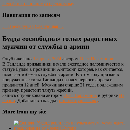
Перейти к основному содержимому
Навигация по записям
←
Предыдущая
Следующая
→
Будда «освободил» голых радостных
мужчин от службы в армии
Опубликовано
3 апреля, 2024
автором
Олег Парамонов
В Таиланде призывники начали ежегодное паломничество к
статуе Будды в провинции Ангтхонг, которая, как считается,
помогает избежать службы в армии. В этом году призыв в
вооруженные силы Таиланда начался первого апреля и
продлится 12 дней. Мужчинам старше 21 года, подлежащим
призыву, предстоит тянуть жребий.
Запись опубликована автором
Олег Парамонов
в рубрике
Из
жизни
. Добавьте в закладки
постоянную ссылку
.
More from my site