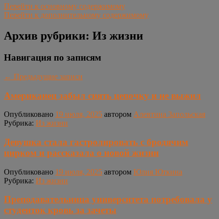
Перейти к основному содержимому
Перейти к дополнительному содержимому
Архив рубрики:
Из жизни
Навигация по записям
←
Предыдущие записи
Американец забыл снять цепочку и не выжил
Опубликовано
19 июля, 2025
автором
Алевтина Запольская
Рубрика:
Из жизни
Девушка стала гастролировать с бродячим
цирком и рассказала о новой жизни
Опубликовано
19 июля, 2025
автором
Юлия Юткина
Рубрика:
Из жизни
Преподавательница университета потребовала у
студенток кровь за зачеты