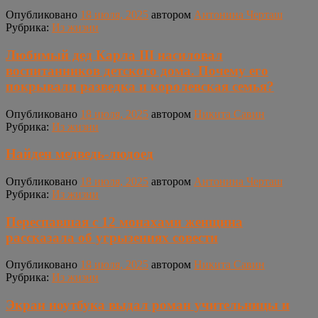
Опубликовано
18 июля, 2025
автором
Антонина Черташ
Рубрика:
Из жизни
Любимый дед Карла III насиловал
воспитанников детского дома. Почему его
покрывали разведка и королевская семья?
Опубликовано
18 июля, 2025
автором
Никита Савин
Рубрика:
Из жизни
Найден медведь-людоед
Опубликовано
18 июля, 2025
автором
Антонина Черташ
Рубрика:
Из жизни
Переспавшая с 12 монахами женщина
рассказала об угрызениях совести
Опубликовано
18 июля, 2025
автором
Никита Савин
Рубрика:
Из жизни
Экран ноутбука выдал роман учительницы и