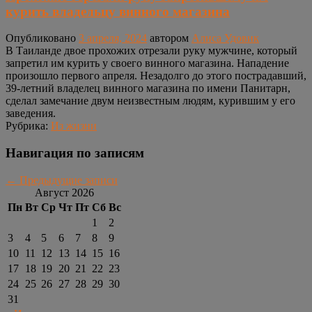
курить владельцу винного магазина
Опубликовано
3 апреля, 2024
автором
Алиса Удовик
В Таиланде двое прохожих отрезали руку мужчине, который
запретил им курить у своего винного магазина. Нападение
произошло первого апреля. Незадолго до этого пострадавший,
39-летний владелец винного магазина по имени Панитарн,
сделал замечание двум неизвестным людям, курившим у его
заведения.
Рубрика:
Из жизни
Навигация по записям
←
Предыдущие записи
Август 2026
Пн
Вт
Ср
Чт
Пт
Сб
Вс
1
2
3
4
5
6
7
8
9
10
11
12
13
14
15
16
17
18
19
20
21
22
23
24
25
26
27
28
29
30
31