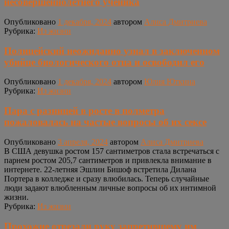
несовершеннолетнего ученика
Опубликовано
1 декабря, 2024
автором
Алиса Дмитриева
Рубрика:
Из жизни
Полицейский неожиданно узнал в заключенном
убийце биологического отца и освободил его
Опубликовано
1 декабря, 2024
автором
Юлия Юткина
Рубрика:
Из жизни
Пара с разницей в росте в полметра
пожаловалась на частые вопросы об их сексе
Опубликовано
3 апреля, 2024
автором
Алиса Дмитриева
В США девушка ростом 157 сантиметров стала встречаться с
парнем ростом 205,7 сантиметров и привлекла внимание в
интернете. 22-летняя Эшлин Бишоф встретила Дилана
Портера в колледже и сразу влюбилась. Теперь случайные
люди задают влюбленным личные вопросы об их интимной
жизни.
Рубрика:
Из жизни
Прохожие отрезали руку запретившему им