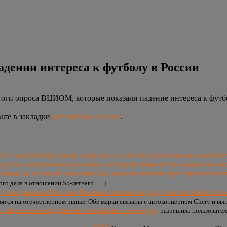
адении интереса к футболу в России
оги опроса ВЦИОМ, которые показали падение интереса к футбол
вьте в закладки
постоянную ссылку
.
Собчак ощутила на себе последствия массовой а
мужчины, который обвиняется в мошенничестве при строительс
го дела в отношении 55-летнего […]
«Розовым мехом наружу»: автомобили Lepas
явятся на отечественном рынке. Обе марки связаны с автоконцерном Chery и в
e разрешила передавать сим-карты по воздуху
разрешила пользовател