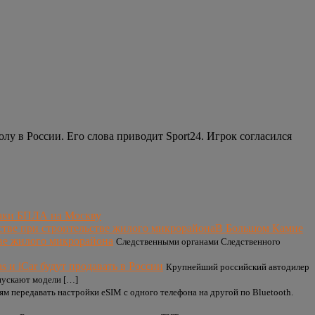
у в России. Его слова приводит Sport24. Игрок согласился
таки БПЛА на Москву
В Большом Камне
тве жилого микрорайона
Следственными органами Следственного
 и iCar будут продавать в России
Крупнейший российский автодилер
ыпускают модели […]
ям передавать настройки eSIM с одного телефона на другой по Bluetooth.