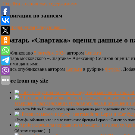
Перейти к основному содержимому
Навигация по записям
←
Предыдущая
Следующая
→
Вратарь «Спартака» оценил данные о п
Опубликовано
5 октября, 2024
автором
Lenta.ru
Вратарь московского «Спартака» Александр Селихов оценил ит
с этими данными.
Запись опубликована автором
Lenta.ru
в рубрике
Футбол
. Доба
More from my site
завершено расследование уголовного дела в отношении 
комитета РФ по Приморскому краю завершено расследование уголовно
«Рольф» объявил, что новые китайские бренды Lepas и iCar скоро по
Appl
Об этом издание […]