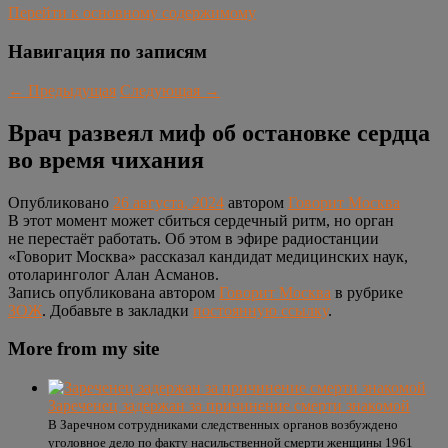
Перейти к основному содержимому
Навигация по записям
←
Предыдущая
Следующая
→
Врач развеял миф об остановке сердца
во время чихания
Опубликовано
26 августа, 2024
автором
Говорит Москва
В этот момент может сбиться сердечный ритм, но орган
не перестаёт работать. Об этом в эфире радиостанции
«Говорит Москва» рассказал кандидат медицинских наук,
отоларинголог Алан Асманов.
Запись опубликована автором
Говорит Москва
в рубрике
ЗОЖ
. Добавьте в закладки
постоянную ссылку
.
More from my site
Зареченец задержан за причинение смерти знакомой
В Заречном сотрудниками следственных органов возбуждено
уголовное дело по факту насильственной смерти женщины 1961