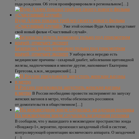
года рождения. Об этом проинформировали в региональном […]
Вуди Аллен показал трейлер своего нового фильма
«Счастливый случай»
Уже этой осенью Вуди Аллен представит
свой новый фильм «Счастливый случай».
Безопасно худеть возможно только под присмотром
врачей, отмечает эксперт
У набора веса нередко есть
медицинские причины - сахарный диабет, заболевания щитовидной
железы, надпочечников и многие другие, напоминает Екатерина
Гергесова, к.м.н., медицинский […]
В России предложили запустить женские вагоны
в метро
В России необходимо провести эксперимент по запуску
женских вагонов в метро, чтобы обезопасить россиянок
от домогательств в общественном […]
На межзвездном зонде случилась загадочная поломка
В сообщили, что у вышедшего в межзвездное пространство зонда
«Вояджер-1», вероятно, произошел загадочный сбой в системе,
контролирующей ориентацию космического аппарата. О загадочной
[…]