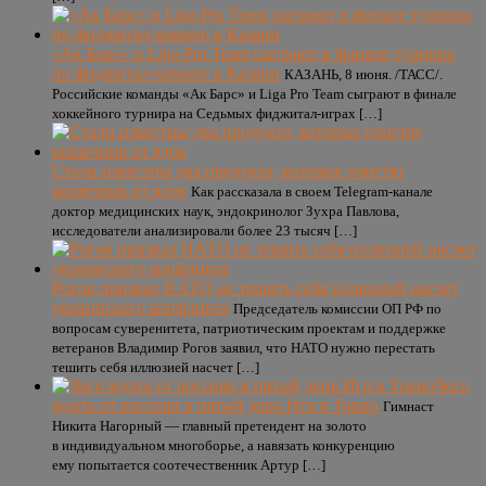
«Ак Барс» и Liga Pro Team сыграют в финале турнира
по фиджитал-хоккею в Казани
КАЗАНЬ, 8 июня. /ТАСС/.
Российские команды «Ак Барс» и Liga Pro Team сыграют в финале
хоккейного турнира на Седьмых фиджитал-играх […]
Стали известны два продукта, которые очистят
кишечник от ядов
Как рассказала в своем Telegram-канале
доктор медицинских наук, эндокринолог Зухра Павлова,
исследователи анализировали более 23 тысяч […]
Рогов призвал НАТО не тешить себя иллюзией насчет
украинского конфликта
Председатель комиссии ОП РФ по
вопросам суверенитета, патриотическим проектам и поддержке
ветеранов Владимир Рогов заявил, что НАТО нужно перестать
тешить себя иллюзией насчет […]
Чего
ждать от россиян в пятый день Игр в Токио
Гимнаст
Никита Нагорный — главный претендент на золото
в индивидуальном многоборье, а навязать конкуренцию
ему попытается соотечественник Артур […]