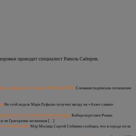
енировки проводит специалист Равиль Сабиров.
редаче ей двух систем ПВО MANTIS
Словакия подписала соглашение
де
На этой неделе Марк Руфалло получил звезду на «Аллее славы»
арасхват. Он хайскилльный игрок
Киберспортсмен Роман
ся ли Григоренко желанным […]
годы в Москве
Мэр Москвы Сергей Собянин сообщил, что в городе из-за