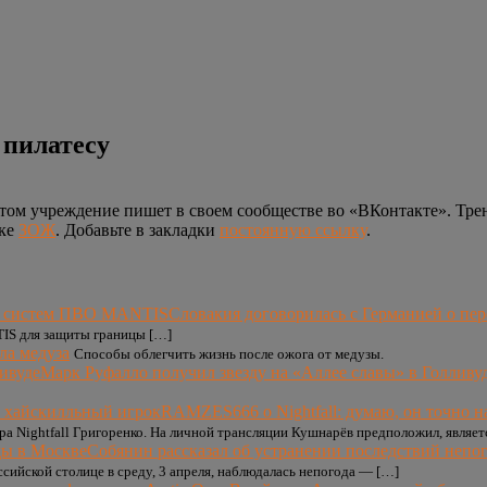
 пилатесу
этом учреждение пишет в своем сообществе во «ВКонтакте». Тр
ике
ЗОЖ
. Добавьте в закладки
постоянную ссылку
.
Словакия договорилась с Германией о пе
TIS для защиты границы […]
ла медуза
Способы облегчить жизнь после ожога от медузы.
Марк Руфалло получил звезду на «Аллее славы» в Голливу
RAMZES666 о Nightfall: думаю, он точно н
а Nightfall Григоренко. На личной трансляции Кушнарёв предположил, являет
Собянин рассказал об устранении последствий непо
ссийской столице в среду, 3 апреля, наблюдалась непогода — […]