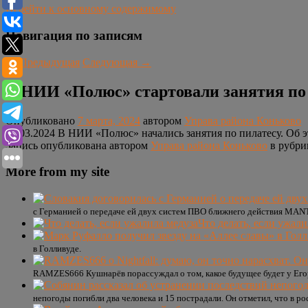
Перейти к основному содержимому
Навигация по записям
←
Предыдущая
Следующая
→
В НИИ «Полюс» стартовали занятия по
Опубликовано
7 марта, 2024
автором
Управа района Коньково
07.03.2024 В НИИ «Полюс» начались занятия по пилатесу. Об 
Запись опубликована автором
Управа района Коньково
в рубр
More from my site
с Германией о передаче ей двух систем ПВО ближнего действия MAN
Что делать, если ужали
в Голливуде.
RAMZES666 Кушнарёв порассуждал о том, какое будущее будет у Егор
непогоды погибли два человека и 15 пострадали. Он отметил, что в ро