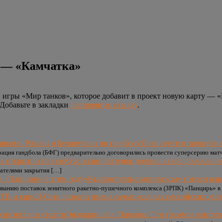
а — «Камчатка»
игры «Мир танков», которое добавит в проект новую карту — «К
 Добавьте в закладки
постоянную ссылку
.
Планируется проведени
ерация гандбола (БФГ) предварительно договорились провести суперсерию ма
Курс валют сегодня: доллар и евро провалили
зателями закрытия […]
«Высокоточные комплексы» готовы нара
иванию поставок зенитного ракетно-пушечного комплекса (ЗРПК) «Панцирь» в
В Сети назвали имена самых жадных российских звез
Эндокринолог Павлова: Сто граммов картофел