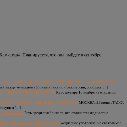
амчатка». Планируется, что она выйдет в сентябре.
е суперсерии матчей между сборными России и Белоруссии
тчей между мужскими сборными России и Белоруссии, сообщил […]
сь в яму на открытии торгов
Курс доллара 16 ноября на открытии
стить поставки «Панциря» в этом году
МОСКВА, 25 июня. /ТАСС/.
 текущем […]
д ТВ и кино
Есть среди селебрити те, кто отличается жадностью
я в день снизят риск смерти
Ежедневное употребление ста граммов