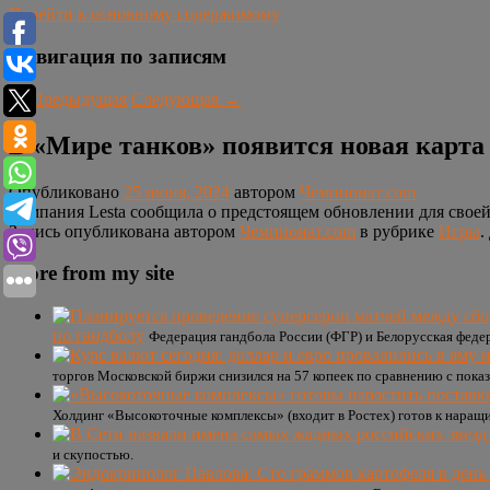
Перейти к основному содержимому
Навигация по записям
←
Предыдущая
Следующая
→
В «Мире танков» появится новая карт
Опубликовано
25 июня, 2024
автором
Чемпионат.com
Компания Lesta сообщила о предстоящем обновлении для своей 
Запись опубликована автором
Чемпионат.com
в рубрике
Игры
.
More from my site
по гандболу
Федерация гандбола России (ФГР) и Белорусская фед
торгов Московской биржи снизился на 57 копеек по сравнению с пока
Холдинг «Высокоточные комплексы» (входит в Ростех) готов к наращ
и скупостью.