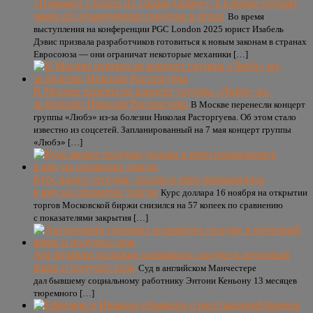
«Поможет сделать их справедливее»: в Европе готовят
закон об ограничениях покупок в играх
Во время
выступления на конференции PGC London 2025 юрист Изабель
Дэвис призвала разработчиков готовиться к новым законам в странах
Евросоюза — они ограничат некоторые механики […]
В Москве перенесли концерт группы «Любэ» из-
за болезни Николая Расторгуева
В Москве перенесли концерт
группы «Любэ» из-за болезни Николая Расторгуева. Об этом стало
известно из соцсетей. Запланированный на 7 мая концерт группы
«Любэ» […]
Курс валют сегодня: доллар и евро провалились
в яму на открытии торгов
Курс доллара 16 ноября на открытии
торгов Московской биржи снизился на 57 копеек по сравнению
с показателями закрытия […]
Англичанин положил осьминога соседке в почтовый
ящик и получил срок
Суд в английском Манчестере
дал бывшему социальному работнику Энтони Кеньону 13 месяцев
тюремного […]
Ефремов