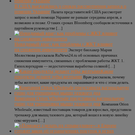
В США высказались о сроках рассмотрения запроса о
помощи Украине
Палата представителей США рассмотрит
запрос о новой помощи Украине не раньше середины апреля, а
возможно и позже. О таких сроках Bloomberg сообщили источники в
партийном руководстве […]
Невидимый враг: как проблемы с ЖКТ влияют
на снижение иммунитета
Эксперт биохакер Мария
Молоствова рассказала RuNews24.ru об основных причинах
снижения иммунитета, связанных с проблемами работы ЖКТ. 1.
Гипохлоргидрия — недостаточная выработка соляной […]
Какие
продукты делают зубы желтыми
Врач рассказала, почему
зубы желтеют, какие продукты их окрашивают и что с этим делать.
Компания Orion Wholesale представила вагинальную
гирю для тренировки мышц тазового дна
Компания Orion
Wholesale, известный поставщик товаров для взрослых, представила
тренажер для мышц тазового дна, который вошел в новую линейку
секс-игрушек […]