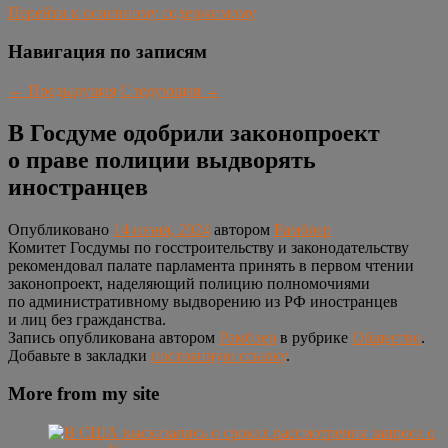
Перейти к основному содержимому
Навигация по записям
←
Предыдущая
Следующая
→
В Госдуме одобрили законопроект
о праве полиции выдворять
иностранцев
Опубликовано
14 июня, 2024
автором
Рамблер
Комитет Госдумы по госстроительству и законодательству
рекомендовал палате парламента принять в первом чтении
законопроект, наделяющий полицию полномочиями
по административному выдворению из РФ иностранцев
и лиц без гражданства.
Запись опубликована автором
Рамблер
в рубрике
Общество
.
Добавьте в закладки
постоянную ссылку
.
More from my site