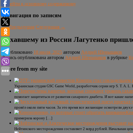
Перейти к основному содержимому
Навигация по записям
←
Предыдущая
Следующая
→
Уехавшему из России Лагутенко пришл
Опубликовано
18 июля, 2025
автором
Андрей Шеньшаков
Запись опубликована автором
Андрей Шеньшаков
в рубрике
К
More from my site
Украинская студия GSC Game World, разработчик серии игр S. T. A. L. 
помогает защититься от развития сахарного диабета. И вот какие нап
провёл около пяти часов. За это время все желающие осмотрели двухэ
Кин
примерила корону […]
Нейтинского месторождения составляет 2 млрд рублей. Начальная цена