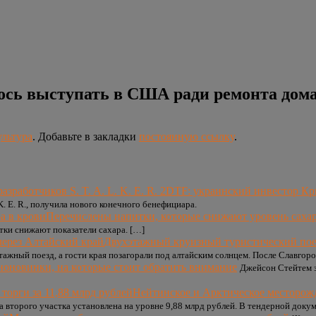
ось выступать в США ради ремонта дом
ультура
. Добавьте в закладки
постоянную ссылку
.
DTF: украинский инвестор Крип
K. E. R., получила нового конечного бенефициара.
Перечислены напитки, которые снижают уровень сахар
итки снижают показатели сахара. […]
Двухэтажный круизный туристический поез
тажный поезд, а гости края позагорали под алтайским солнцем. После Славгор
оновинки, на которые стоит обратить внимание
Джейсон Стейтем з
Нейтинское и Арктическое месторожде
 второго участка установлена на уровне 9,88 млрд рублей. В тендерной доку