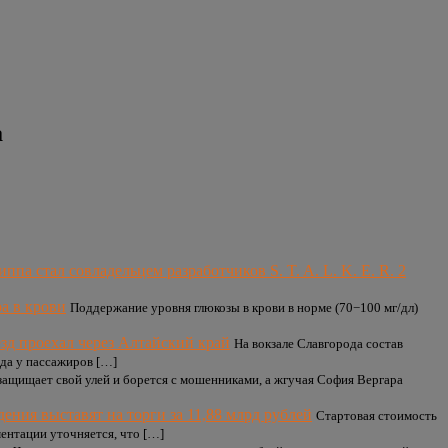
а
па стал совладельцем разработчиков S. T. A. L. K. E. R. 2
а в крови
Поддержание уровня глюкозы в крови в норме (70−100 мг/дл)
д проехал через Алтайский край
На вокзале Славгорода состав
ода у пассажиров […]
ащищает свой улей и борется с мошенниками, а жгучая София Вергара
ния выставят на торги за 11,88 млрд рублей
Стартовая стоимость
ментации уточняется, что […]