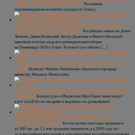
войска: что происходит в Тунисе
Россиянам
порекомендовали исключить поездки по Тунису.
Российские гимнасты выиграли золото в командном
многоборье на ОИ-2020 в Токио
Российские гимнасты Денис
Аблязин, Давид Белявский, Артур Далалоян и Никита Нагорный
завоевали золотые медали в командном многоборье
на Олимпиаде-2020 в Токио. Результат российских […]
Россиянок захотели экзаменовать перед вступлением
в брак
Психолог Филипп Литвиненко обратился к премьер-
министру Михаилу Мишустину.
Гвоздика: как два бутона специи в день улучшат ваше
состояние
Каждое утро в Индии или Шри-Ланке люди кладут
в рот сухой бутон гвоздики и медленно его разжевывает.
Эксперт рассказала, сколько мигрантов нужно
российской экономике
России нужно ежегодно привлекать
от 390 тыс. до 1,1 млн трудовых мигрантов, а к 2030 году из-
за демографического кризиса дополнительно потребуются порядка