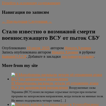
Перейти к основному содержимому
Навигация по записям
←
Предыдущая
Следующая
→
Стало известно о возможной смерти
военнослужащего ВСУ от пыток СБУ
Опубликовано
19 июля, 2025
автором
Никита Хромин
Запись опубликована автором
Никита Хромин
в рубрике
Бывший СССР
. Добавьте в закладки
постоянную ссылку
.
More from my site
В Минобороны раскрыли детали об отражении атаки
ВСУ на запорожском направлении
Вооруженные силы
Украины (ВСУ) понесли первые серьезные потери при попытке
прорыва на запорожском направлении, когда попали на минные поля.
На минах подорвались четыре танка […]
Введены