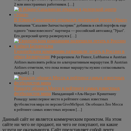
2 млн иностранных работников. […]
В Южно-Сахалинске открылся дилерский центр «Урал»
Компания "Сахалин-Запчастьсервис" добавила в свой портфель еще
одного "тяжеловесного" партнера — российский автозавод "Урал".
Его дилерский центр развернулся […]
Европейским компаниям разрешили летать в Россию в
обход Белоруссии
РФ разрешила Air France, Lufthansa и Austrian
Airlines выполнять рейсы по альтернативным маршрутам. В Austrian
Airlines отметили, что пока новые маршруты нужно согласовывать
каждый […]
Роналду обошел Месси в рейтинге самых известных
футболистов мира
Нападающий «Аль-Насра» Криштиану
Роналду занял первое место в рейтинге самых известных
футболистов мира по версии GiveMeSport. Он обошел Лео Месси
в рейтинге самых известных игроков […]
Данный сайт не является коммерческим проектом. На этом
сайте ни чего не продают, ни чего не покупают, ни какие
услуги не оказываются. Сайт представляет собой ленту