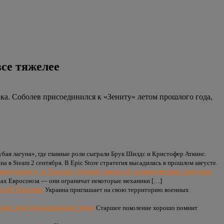
все тяжелее
ка. Соболев присоединился к «Зениту» летом прошлого года,
бая лагуна», где главные роли сыграли Брук Шилдс и Кристофер Аткинс.
пна в Steam 2 сентября. В Epic Store стратегия высадилась в прошлом августе.
аведливее»: в Европе готовят закон об ограничениях покупок
анах Евросоюза — они ограничат некоторые механики […]
 всей Европы
Украина приглашает на свою территорию военных
вали или прокалывали чеки
Старшее поколение хорошо помнит