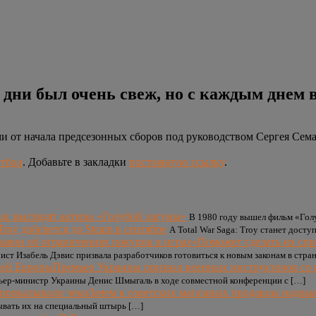
 дни был очень свеж, но с каждым днем 
 от начала предсезонных сборов под руководством Сергея Сема
тбол
. Добавьте в закладки
постоянную ссылку
.
час выглядят актеры «Голубой лагуны»
В 1980 году вышел фильм «Голу
 Troy доберется до Steam в сентябре
A Total War Saga: Troy станет досту
«Поможет сделать их спр
ст Изабель Дэвис призвала разработчиков готовиться к новым законам в стр
Премьер Украины призвал военных инструкторов со
емьер-министр Украины Денис Шмыгаль в ходе совместной конференции с […]
Зачем в советских магазинах продавцы надры
ывать их на специальный штырь […]