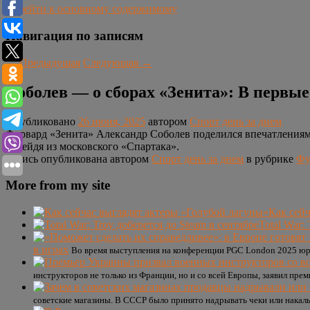
Перейти к основному содержимому
Навигация по записям
←
Предыдущая
Следующая
→
Соболев — о сборах «Зенита»: В первые
Опубликовано
26 июня, 2025
автором
Спорт день за днем
Форвард «Зенита» Александр Соболев поделился впечатлениями
перейдя из московского «Спартака».
Запись опубликована автором
Спорт день за днем
в рубрике
Фу
More from my site
Как сей
Total War:
в играх
Во время выступления на конференции PGC London 2025 юри
инструкторов не только из Франции, но и со всей Европы, заявил пр
советские магазины. В СССР было принято надрывать чеки или накал