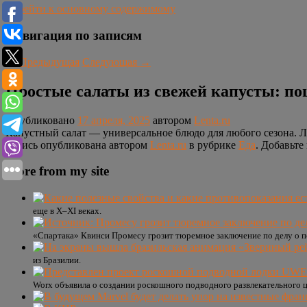
Перейти к основному содержимому
Навигация по записям
←
Предыдущая
Следующая
→
Простые салаты из свежей капусты: по
Опубликовано
17 апреля, 2025
автором
Lenta.ru
Капустный салат — универсальное блюдо для любого сезона. Л
Запись опубликована автором
Lenta.ru
в рубрике
Еда
. Добавьте
More from my site
еще в X–XI веках.
«Спартака» Квинси Промесу грозит тюремное заключение по делу о п
из Бразилии.
Worx объявила о создании роскошного подводного развлекательного ц