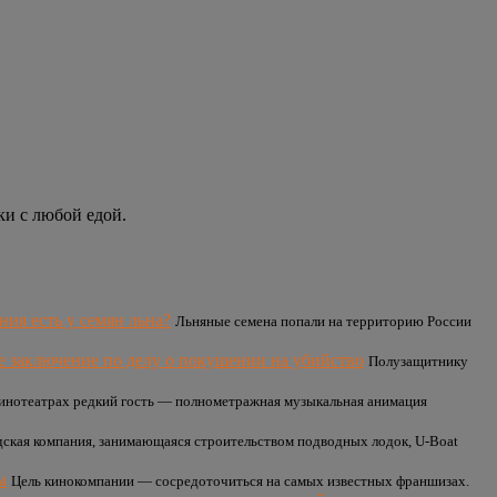
ки с любой едой.
ия есть у семян льна?
Льняные семена попали на территорию России
 заключение по делу о покушении на убийство
Полузащитнику
инотеатрах редкий гость — полнометражная музыкальная анимация
дская компания, занимающаяся строительством подводных лодок, U-Boat
ы
Цель кинокомпании — сосредоточиться на самых известных франшизах.