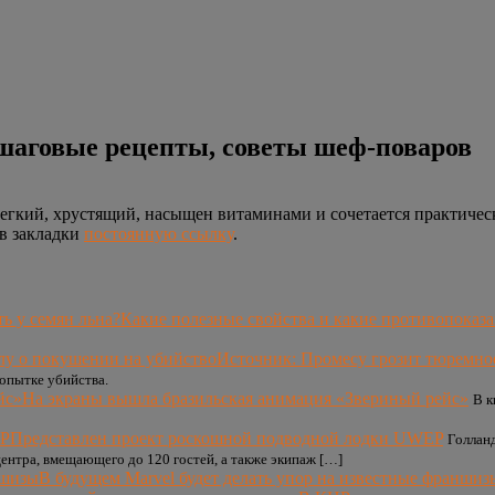
шаговые рецепты, советы шеф-поваров
егкий, хрустящий, насыщен витаминами и сочетается практичес
 в закладки
постоянную ссылку
.
Какие полезные свойства и какие противопоказан
Источник: Промесу грозит тюремное
опытке убийства.
На экраны вышла бразильская анимация «Звериный рейс»
В к
Представлен проект роскошной подводной лодки UWEP
Голлан
ентра, вмещающего до 120 гостей, а также экипаж […]
В будущем Marvel будет делать упор на известные франшиз