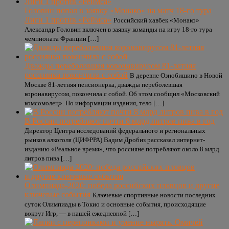
Головин попал в заявку «Монако» на матч 18-го тура
Лиги 1 против «Реймса»
Российский хавбек «Монако»
Александр Головин включен в заявку команды на игру 18-го тура
чемпионата Франции […]
Дважды переболевшая коронавирусом 81-летняя
россиянка покончила с собой
В деревне Ознобишино в Новой
Москве 81-летняя пенсионерка, дважды переболевшая
коронавирусом, покончила с собой. Об этом сообщил «Московский
комсомолец». По информации издания, тело […]
В России потребляют почти 8 млрд литров пива в год
Директор Центра исследований федерального и региональных
рынков алкоголя (ЦИФРРА) Вадим Дробиз рассказал интернет-
изданию «Реальное время», что россияне потребляют около 8 млрд
литров пива […]
Олимпиада-2020: победа российских пловцов и другие
ключевые события
Ключевые спортивные новости последних
суток Олимпиады в Токио и основные события, происходящие
вокруг Игр, — в нашей ежедневной […]