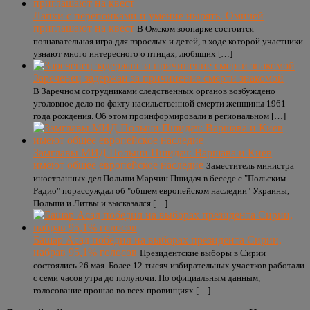
Лапки с перепонками и умение нырять. Омичей
приглашают на квест
В Омском зоопарке состоится
познавательная игра для взрослых и детей, в ходе которой участники
узнают много интересного о птицах, любящих […]
Зареченец задержан за причинение смерти знакомой
В Заречном сотрудниками следственных органов возбуждено
уголовное дело по факту насильственной смерти женщины 1961
года рождения. Об этом проинформировали в региональном […]
Замглавы МИД Польши Пшидач: Варшава и Киев
имеют общее европейское наследие
Заместитель министра
иностранных дел Польши Марчин Пшидач в беседе с "Польским
Радио" порассуждал об "общем европейском наследии" Украины,
Польши и Литвы и высказался […]
Башар Асад победил на выборах президента Сирии,
набрав 95,1% голосов
Президентские выборы в Сирии
состоялись 26 мая. Более 12 тысяч избирательных участков работали
с семи часов утра до полуночи. По официальным данным,
голосование прошло во всех провинциях […]