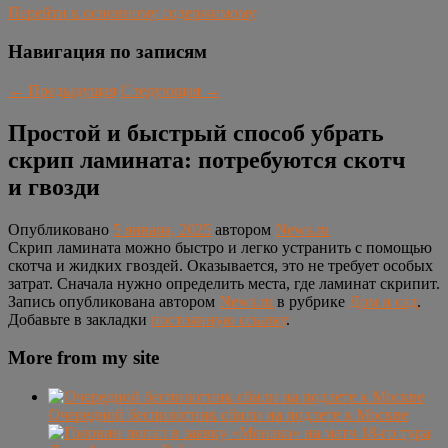
Перейти к основному содержимому
Навигация по записям
←
Предыдущая
Следующая
→
Простой и быстрый способ убрать
скрип ламината: потребуются скотч
и гвозди
Опубликовано
5 января, 2025
автором
News.ru
Скрип ламината можно быстро и легко устранить с помощью
скотча и жидких гвоздей. Оказывается, это не требует особых
затрат. Сначала нужно определить места, где ламинат скрипит.
Запись опубликована автором
News.ru
в рубрике
Дом и сад
.
Добавьте в закладки
постоянную ссылку
.
More from my site
Очередной беспилотник сбили на подлете к Москве