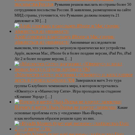
посольства России
Румыния решила выслать из страны более 50
сотрудников посольства России. В заявлении, размещенном на сайте
МИД страны, уточняется, что Румынию должны покинуть 21
дипломат и 30 […]
Apple призвала владельцев iPhone и Mac срочно
обновиться из уязвимости
Анонимные исследователи
выяснили, что уязвимость затронула практически все устройства
Apple, включая Mac, iPhone 6s и более поздние версии, iPad Pro, iPad
Air 2 и более поздние версии, […]
«Манчестер Сити» разгромил «Ювентус» и занял первое
место в группе клубного ЧМ
Завершился матч 3-го тура
группы G клубного чемпионата мира, в котором встречались
«Ювентус» и «Манчестер Сити». Игра проходила на стадионе
«Кэмпинг Уорлд» […]
Почему в метро Нью-Йорка не воруют лампочки
Какие
основные проблемы есть у «подземки» Нью-Йорка,
и как необычным образом решили одну из них.
«Riyadh Masters будет ещё веселее»: сообщество Dota