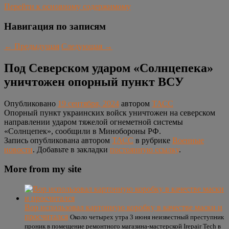
Перейти к основному содержимому
Навигация по записям
←
Предыдущая
Следующая
→
Под Северском ударом «Солнцепека»
уничтожен опорный пункт ВСУ
Опубликовано
19 сентября, 2024
автором
ТАСС
Опорный пункт украинских войск уничтожен на северском
направлении ударом тяжелой огнеметной системы
«Солнцепек», сообщили в Минобороны РФ.
Запись опубликована автором
ТАСС
в рубрике
Военные
новости
. Добавьте в закладки
постоянную ссылку
.
More from my site
Вор использовал картонную коробку в качестве маски и
просчитался
Около четырех утра 3 июня неизвестный преступник
проник в помещение ремонтного магазина-мастерской Irepair Tech в