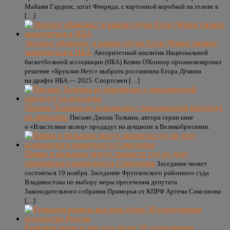
Майами Гарденс, штат Флорида, с картонной коробкой на голове в
[…]
Эксперт объяснил, в каком случае Егор Дёмин сможет
закрепиться в НБА
Авторитетный аналитик Национальной
баскетбольной ассоциации (НБА) Кевин О'Коннор проанализировал
решение «Бруклин Нетс» выбрать россиянина Егора Дёмина
на драфте НБА — 2025. Спортсмен […]
Письмо Толкина из переписки с поклонницей продадут
на аукционе
Письмо Джона Толкина, автора серии книг
о «Властелине колец» продадут на аукционе в Великобритании.
Прямо в больнице могут провести суд по делу
приморского коммуниста Самсонова
Заседание может
состояться 19 ноября. Заседание Фрунзенского районного суда
Владивостока по выбору меры пресечения депутата
Законодательного собрания Приморья от КПРФ Артема Самсонова
[…]
Румыния решила выслать более 50 сотрудников