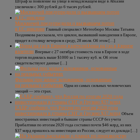
Штраф за появление на улице в ненадлежащем виде в Абхазии
увеличили с 300 рублей до 6 тысяч рублей.
Москвичей предупредили о вызвавшем потоп
в ЕС циклоне
Главный специалист Метеобюро Москвы Татьяна
Позднякова рассказала, что циклон, вызвавший наводнения в Европе,
придет в столицу вечером в среду, 28 июля. Об этом […]
Цены на газ в Европе
взлетели
Впервые с 27 октября стоимость газа в Европе в ходе
торгов поднялась выше $1000 за 1 тысячу куб. м. Об этом
свидетельствуют данные […]
Фильмы про захват заложников, основанные
на реальных событиях
Одна из самых сильных человеческих
эмоций — это страх.
ЕАБР сообщил, что Россия по итогам 2020 года
инвестировала в страны СНГ и Грузию $37 млрд
Объем
иностранных инвестиций в бывшие страны СССР без учета
Прибалтики по итогам 2020 года составил почти $46 млрд, из них
$37 млрд пришлось на инвестиции из России, следует из доклада […]