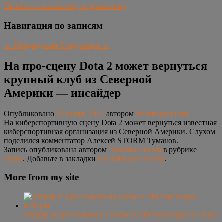
Перейти к основному содержимому
Навигация по записям
←
Предыдущая
Следующая
→
На про-сцену Dota 2 может вернуться
крупный клуб из Северной
Америки — инсайдер
Опубликовано
25 июня, 2024
автором
Чемпионат.com
На киберспортивную сцену Dota 2 может вернуться известная
киберспортивная организация из Северной Америки. Слухом
поделился комментатор Алексей STORM Туманов.
Запись опубликована автором
Чемпионат.com
в рубрике
Игры
. Добавьте в закладки
постоянную ссылку
.
More from my site
Штраф за купальники на улице в Абхазии вырос в 20 раз