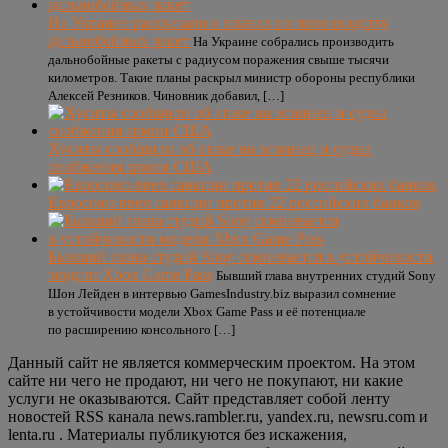
На Украине рассказали о планах по производству
дальнобойных ракет
На Украине собрались производить
дальнобойные ракеты с радиусом поражения свыше тысячи
километров. Такие планы раскрыл министр обороны республики
Алексей Резников. Чиновник добавил, […]
Хуситы сообщили об атаке на эсминец и судна
снабжения армии США
Евросоюз ввел санкции против 22 российских банков
Бывший глава студий Sony сомневается в устойчивости
модели Xbox Game Pass
Бывший глава внутренних студий Sony
Шон Лейден в интервью GamesIndustry.biz выразил сомнение
в устойчивости модели Xbox Game Pass и её потенциале
по расширению консольного […]
Данный сайт не является коммерческим проектом. На этом
сайте ни чего не продают, ни чего не покупают, ни какие
услуги не оказываются. Сайт представляет собой ленту
новостей RSS канала news.rambler.ru, yandex.ru, newsru.com и
lenta.ru . Материалы публикуются без искажения,