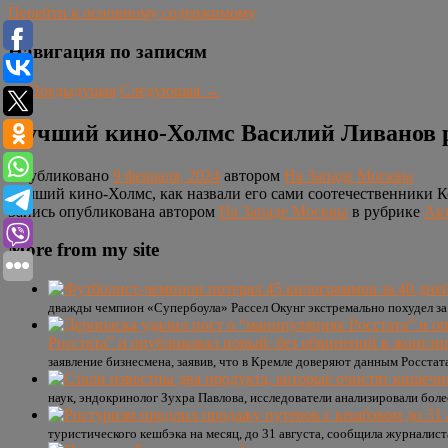
Перейти к основному содержимому
Навигация по записям
←
Предыдущая
Следующая
→
Лучший кино-Холмс Василий Ливанов ра
Опубликовано
9 февраля, 2024
автором
На Западе Москвы
Лучший кино-Холмс, как назвали его сами соотечественники К
Запись опубликована автором
На Западе Москвы
в рубрике
Ак
More from my site
дважды чемпион «Супербоула» Рассел Окунг экстремально похудел за 4
Росстата” и опубликовал новый: без обвинений в жонгл
заявление бизнесмена, заявив, что в Кремле доверяют данным Росстата
наук, эндокринолог Зухра Павлова, исследователи анализировали боле
туристического кешбэка на месяц, до 31 августа, сообщила журналист