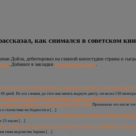
ссказал, как снимался в советском кин
онан Дойла, дебютировал на главной киностудии страны и сыграл
теры
. Добавьте в закладки
постоянную ссылку
.
Футболист-чемпион потерял 45 килограммов з
0 дней. По его словам, до того как начать водную диету, он весил 150 килогр
ировании цифрами и с восхвалением Путина
Произошло это после тог
 о статистике по бедности и […]
Стали известны два продукта, которые очистят кишечн
е 23 тысяч […]
Ростуризм продлил продажу путевок с кешбэком до 31 ав
ам глава ведомства Зарина […]