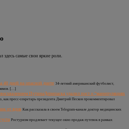
о
 здесь самые свои яркие роли.
а 40 дней на опасной диете
34-летний американский футболист,
аммов. […]
Дерипаска удалил пост о “манипуляциях
о, как пресс-секретарь президента Дмитрий Песков прокомментировал
ик от ядов
Как рассказала в своем Telegram-канале доктор медицинских
густа
Ростуризм продлевает текущее окно продаж путевок в рамках