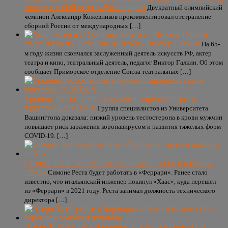
можем с собой возить Росгвардию
Двукратный олимпийский
чемпион Александр Кожевников прокомментировал отстранение
сборной России от международных […]
Умер актер из «Осенних визитов» Виктор Галкин
На 65-
м году жизни скончался заслуженный деятель искусств РФ, актер
театра и кино, театральный деятель, педагог Виктор Галкин. Об этом
сообщает Приморское отделение Союза театральных […]
Уровень тестостерона у мужчин определяет риск
тяжелого COVID-19
Группа специалистов из Университета
Вашингтона доказала: низкий уровень тестостерона в крови мужчин
повышает риск заражения коронавирусом и развития тяжелых форм
COVID-19. […]
Симоне Реста вернулся в «Феррари», но не в команду
«Ф-1»
Симоне Реста будет работать в «Феррари». Ранее стало
известно, что итальянский инженер покинул «Хаас», куда перешел
из «Феррари» в 2021 году. Реста занимал должность технического
директора […]
Этери Тутберидзе в бордовом кожаном плаще стала