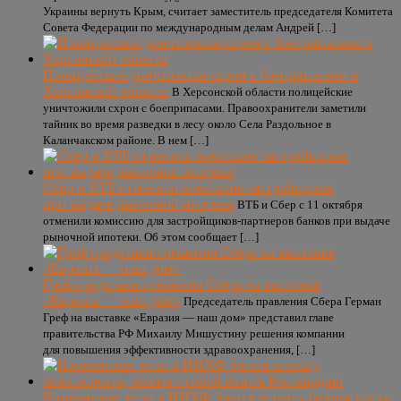
Украины вернуть Крым, считает заместитель председателя Комитета
Совета Федерации по международным делам Андрей […]
Полицейские уничтожили схрон с боеприпасами в
Херсонской области
В Херсонской области полицейские
уничтожили схрон с боеприпасами. Правоохранители заметили
тайник во время разведки в лесу около Села Раздольное в
Каланчакском районе. В нем […]
Сбер и ВТБ отменили комиссию застройщиков
при выдаче рыночной ипотеки
ВТБ и Сбер с 11 октября
отменили комиссию для застройщиков-партнеров банков при выдаче
рыночной ипотеки. Об этом сообщает […]
Греф представил решения Сбера на выставке
«Евразия — наш дом»
Председатель правления Сбера Герман
Греф на выставке «Евразия — наш дом» представил главе
правительства РФ Михаилу Мишустину решения компании
для повышения эффективности здравоохранения, […]
Кожевников: если в ИИХФ боятся за нашу безопасность,