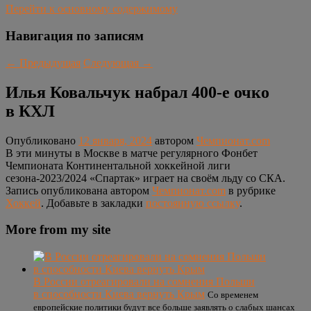
Перейти к основному содержимому
Навигация по записям
←
Предыдущая
Следующая
→
Илья Ковальчук набрал 400-е очко
в КХЛ
Опубликовано
12 января, 2024
автором
Чемпионат.com
В эти минуты в Москве в матче регулярного Фонбет
Чемпионата Континентальной хоккейной лиги
сезона-2023/2024 «Спартак» играет на своём льду со СКА.
Запись опубликована автором
Чемпионат.com
в рубрике
Хоккей
. Добавьте в закладки
постоянную ссылку
.
More from my site
В России отреагировали на сомнения Польши
в способности Киева вернуть Крым
Со временем
европейские политики будут все больше заявлять о слабых шансах