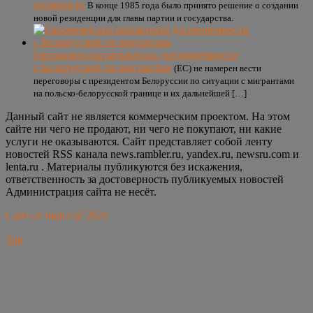
должность
В конце 1985 года было принято решение о создании
новой резиденции для главы партии и государства.
Еврокомиссия разъяснила договоренности
с Белоруссией по мигрантам
(ЕС) не намерен вести
переговоры с президентом Белоруссии по ситуации с мигрантами
на польско-белорусской границе и их дальнейшей […]
Данный сайт не является коммерческим проектом. На этом
сайте ни чего не продают, ни чего не покупают, ни какие
услуги не оказываются. Сайт представляет собой ленту
новостей RSS канала news.rambler.ru, yandex.ru, newsru.com и
lenta.ru . Материалы публикуются без искажения,
ответственность за достоверность публикуемых новостей
Администрация сайта не несёт.
Сайт от bmb3 @ 2021
Top