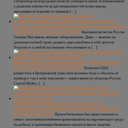
Губернатор Белгородской области сообщил в своем Телеграм-канале
о решении перевести на дистанционное обучение школы,
находящиеся недалеко от границы […]
Бенефис Татьяны Маслаковой пройдет в Академическом
Хабаровском музыкальном театре
Народная артистка России
Татьяна Маслакова любима хабаровчанами. Дива — явление на
дальневосточной сцене, редкого дара влюблять в себя зрителя.
Участие ее в любой постановке обеспечивает и […]
Шойгу назвал последствия попыток США разместить
военные базы в Центральной Азии
Попытки США
разместить в Центральной Азии свои военные базы и объекты не
приведут «ни к чему хорошему», заявил министр обороны России
Сергей Шойгу. […]
Компания Tesla перестала принимать плату за
электромобили в биткоинах. Это решение объяснили
заботой об экологии
Прием биткоинов был приостановлен в
связи с негативным влиянием криптовалюты на окружающую среду:
на добычу и транзакции биткоинов тратится много энергии