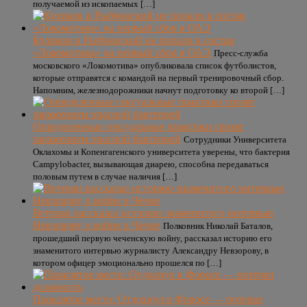
получаемой из ископаемых […]
Куликов и Рыбчинский не попали в состав
«Локомотива» на первый сбор в ОАЭ
Пресс-служба
московского «Локомотива» опубликовала список футболистов,
которые отправятся с командой на первый тренировочный сбор.
Напомним, железнодорожники начнут подготовку ко второй […]
Определенные сексуальные практики грозят
заражением опасной бактерией
Сотрудники Университета
Оклахомы и Копенгагенского университета уверены, что бактерия
Campylobacter, вызывающая диарею, способна передаваться
половым путем в случае наличия […]
Ветеран рассказал историю знаменитого интервью
Невзорову о войне в Чечне
Полковник Николай Баталов,
прошедший первую чеченскую войну, рассказал историю его
знаменитого интервью журналисту Александру Невзорову, в
котором офицер эмоционально прошелся по […]
Проклятое место: Отдохнул в Форосе — потерял