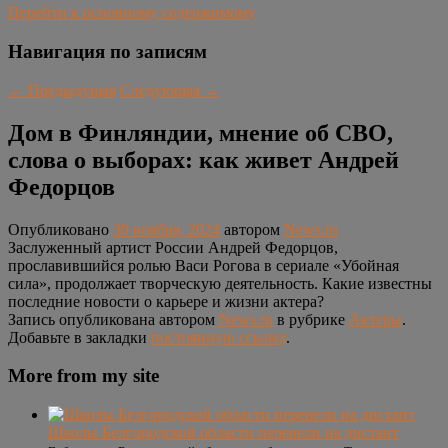
Перейти к основному содержимому
Навигация по записям
←
Предыдущая
Следующая
→
Дом в Финляндии, мнение об СВО,
слова о выборах: как живет Андрей
Федорцов
Опубликовано
30 ноября, 2024
автором
News.ru
Заслуженный артист России Андрей Федорцов,
прославившийся ролью Васи Рогова в сериале «Убойная
сила», продолжает творческую деятельность. Какие известны
последние новости о карьере и жизни актера?
Запись опубликована автором
News.ru
в рубрике
Актеры
.
Добавьте в закладки
постоянную ссылку
.
More from my site
Школы Белгородской области перевели на дистант