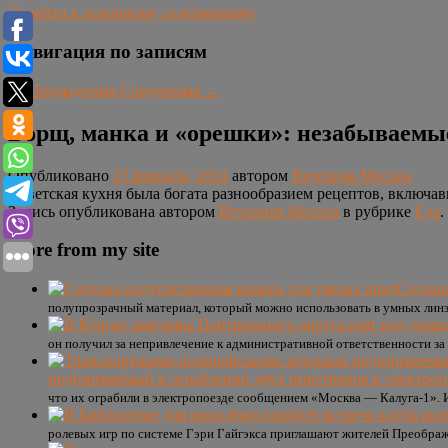
Перейти к основному содержимому
Навигация по записям
←
Предыдущая
Следующая
→
Борщ, манка и «орешки»: незабываемы
Опубликовано
23 февраля, 2024
автором
Вечерняя Москва
Советская кухня была богата разнообразием рецептов, включавш
Запись опубликована автором
Вечерняя Москва
в рубрике
Еда
.
More from my site
Создан
полупрозрачный материал, который можно использовать в умных линз
он получил за непривлечение к административной ответственности з
подозреваемый в ограблении двух иностранок в электро
что их ограбили в электропоезде сообщением «Москва — Калуга-1». 
ролевых игр по системе Гэри Гайгэкса приглашают жителей Преображ