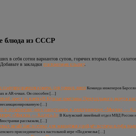
е блюда из СССР
их в себя сотни вариантов супов, горячих вторых блюд, салатов
 Добавьте в закладки
постоянную ссылку
.
а полупрозрачная камера для умных линз
Команда инженеров Барселон
ах и AR-очках. Он способен […]
В Курске замглавы Центрального округа взя
а несанкционированную […]
поезде «Москва — Калуга-1»
В Калужский линейный отдел МВД России на
Иностранки рассказали, […]
В Библиотеке для молодёжи пройдёт встреча клуба рол
енского присоединиться к настольной игре «Подземелья […]