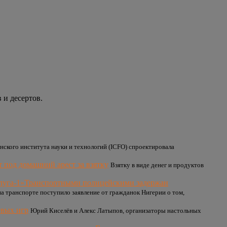
 и десертов.
ского института науки и технологий (ICFO) спроектировала
т под домашний арест за взятку
Взятку в виде денег и продуктов
Транспортными полицейскими задержан
 транспорте поступило заявление от гражданок Нигерии о том,
евых игр
Юрий Киселёв и Алекс Латыпов, организаторы настольных