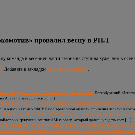
окомотив» провалил весну в РПЛ
 команда в весенней части сезона выступила хуже, чем в осенн
л
. Добавьте в закладки
постоянную ссылку
.
ит» победил «Спартак» в матче Кубка России
Петербургский «Зенит»
йл Арена» и завершилась со […]
Заключенного будут с
сь в одной из камер УФСИН по Саратовской области, применил насилие к сотр
Снуп Догг и Dr. Dre выпустили первую песню с альб
ойдет в их грядущий лонгплей Missionary, который должен увидеть свет […]
22-летний футболист итальянского кл
На Украине призвали передать Киеву все имеющиеся 