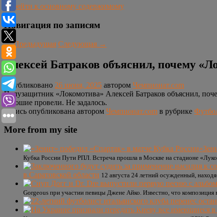
Перейти к основному содержимому
Навигация по записям
←
Предыдущая
Следующая
→
Алексей Батраков объяснил, почему «Л
Опубликовано
26 июня, 2025
автором
Чемпионат.com
Полузащитник «Локомотива» Алексей Батраков объяснил, почему
хорошие провели. Не задалось.
Запись опубликована автором
Чемпионат.com
в рубрике
Футбо
More from my site
«Зен
Кубка России Пути РПЛ. Встреча прошла в Москве на стадионе «Луко
в Саратовской области
12 августа 24 летний осужденный, находя
Gorgeous при участии певицы Джене Айко. Известно, что композиция в