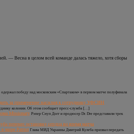
ей. — Весна в целом всей команде далась тяжело, хотя сборы
 одержал победу над московским «Спартаком» в первом матче полуфинала
удить за применение насилия к сотруднику УФСИН
уднику колонии. Об этом сообщает пресс-служба […]
ома Missionary
Рэпер Снуп Догг и продюсер Dr. Dre представили трек
уба перенес остановку сердца во время матча
в мире Patriot
Глава МИД Украины Дмитрий Кулеба призвал передать